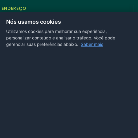
ENDEREÇO
Rua Antonio Tavares, n° 3310, Centro CEP: 78.280-000 -
Nós usamos cookies
Mirassol D’Oeste, MT
Utilizamos cookies para melhorar sua experiência,
personalizar conteúdo e analisar o tráfego. Você pode
REDES SOCIAIS
gerenciar suas preferências abaixo.
Saber mais
OUVIDORIA
Acesse nosso sistema
online
ou ligue
(65) 99972-4002