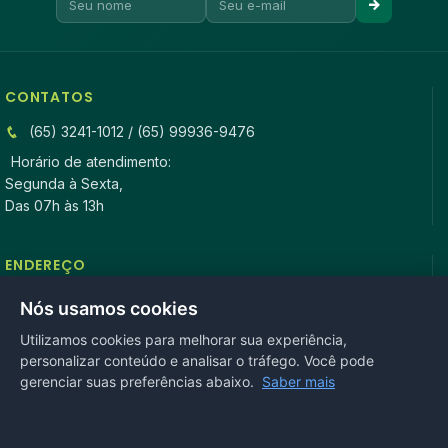
CONTATOS
(65) 3241-1012 / (65) 99936-9476
Horário de atendimento:
Segunda à Sexta,
Das 07h às 13h
ENDEREÇO
Rua Antonio Tavares, n° 3310, Centro CEP: 78.280-000 -
Nós usamos cookies
Mirassol D’Oeste, MT
Utilizamos cookies para melhorar sua experiência,
personalizar conteúdo e analisar o tráfego. Você pode
REDES SOCIAIS
gerenciar suas preferências abaixo.
Saber mais