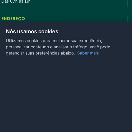
Das 07h às 13h
ENDEREÇO
Rua Antonio Tavares, n° 3310, Centro CEP: 78.280-000 -
Nós usamos cookies
Mirassol D’Oeste, MT
Utilizamos cookies para melhorar sua experiência,
personalizar conteúdo e analisar o tráfego. Você pode
REDES SOCIAIS
gerenciar suas preferências abaixo.
Saber mais
OUVIDORIA
Acesse nosso sistema
online
ou ligue
(65) 99972-4002