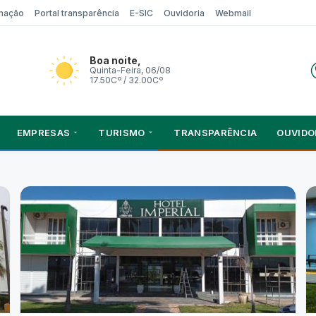
rmação
Portal transparência
E-SIC
Ouvidoria
Webmail
Boa noite,
Quinta-Feira, 06/08
17.50Cº / 32.00Cº
EMPRESAS
TURISMO
TRANSPARÊNCIA
OUVIDO