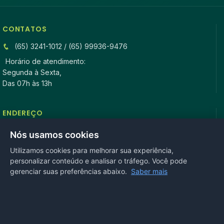
CONTATOS
(65) 3241-1012 / (65) 99936-9476
Horário de atendimento:
Segunda à Sexta,
Das 07h às 13h
ENDEREÇO
Rua Antonio Tavares, n° 3310, Centro CEP: 78.280-000 -
Nós usamos cookies
Mirassol D’Oeste, MT
Utilizamos cookies para melhorar sua experiência,
personalizar conteúdo e analisar o tráfego. Você pode
REDES SOCIAIS
gerenciar suas preferências abaixo.
Saber mais
OUVIDORIA