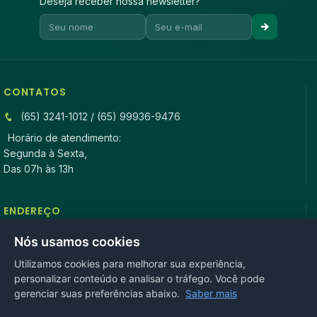
Deseja receber nossa newsletter?
CONTATOS
(65) 3241-1012 / (65) 99936-9476
Horário de atendimento:
Segunda à Sexta,
Das 07h às 13h
ENDEREÇO
Rua Antonio Tavares, n° 3310, Centro CEP: 78.280-000 -
Nós usamos cookies
Mirassol D’Oeste, MT
Utilizamos cookies para melhorar sua experiência,
personalizar conteúdo e analisar o tráfego. Você pode
REDES SOCIAIS
gerenciar suas preferências abaixo.
Saber mais