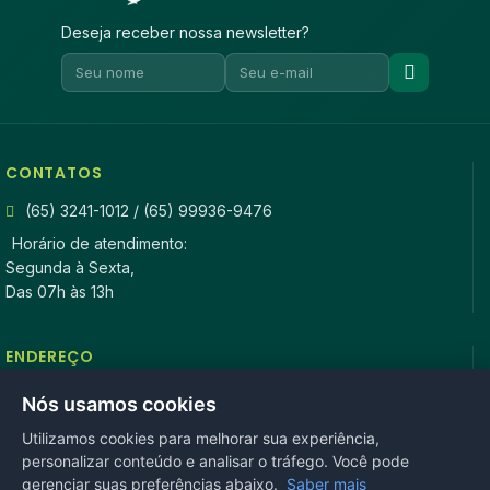
Deseja receber nossa newsletter?
CONTATOS
(65) 3241-1012 / (65) 99936-9476
Horário de atendimento:
Segunda à Sexta,
Das 07h às 13h
ENDEREÇO
Rua Antonio Tavares, n° 3310, Centro CEP: 78.280-000 -
Nós usamos cookies
Mirassol D’Oeste, MT
Utilizamos cookies para melhorar sua experiência,
personalizar conteúdo e analisar o tráfego. Você pode
REDES SOCIAIS
gerenciar suas preferências abaixo.
Saber mais