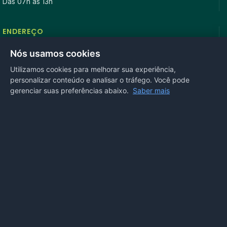
Das 07h às 13h
ENDEREÇO
Rua Antonio Tavares, n° 3310, Centro CEP: 78.280-000 -
Nós usamos cookies
Mirassol D’Oeste, MT
Utilizamos cookies para melhorar sua experiência,
personalizar conteúdo e analisar o tráfego. Você pode
REDES SOCIAIS
gerenciar suas preferências abaixo.
Saber mais
OUVIDORIA
Acesse nosso sistema
online
ou ligue
(65) 99972-4002