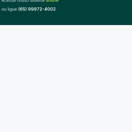
Acesse nosso sistema
online
ou ligue
(65) 99972-4002