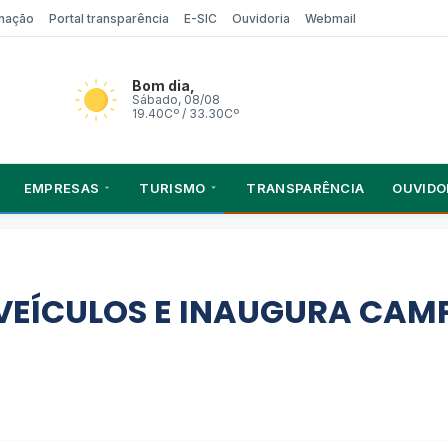
rmação
Portal transparência
E-SIC
Ouvidoria
Webmail
Bom dia,
Sábado, 08/08
19.40Cº / 33.30Cº
EMPRESAS
TURISMO
TRANSPARÊNCIA
OUVIDO
VEÍCULOS E INAUGURA CAMP