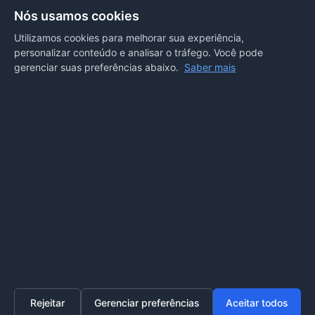
Rua Antonio Tavares, n° 3310, Centro CEP: 78.280-000 -
Nós usamos cookies
Mirassol D’Oeste, MT
Utilizamos cookies para melhorar sua experiência,
personalizar conteúdo e analisar o tráfego. Você pode
REDES SOCIAIS
gerenciar suas preferências abaixo.
Saber mais
OUVIDORIA
Acesse nosso sistema
online
ou ligue
(65) 99972-4002
Rejeitar
Gerenciar preferências
Aceitar todos