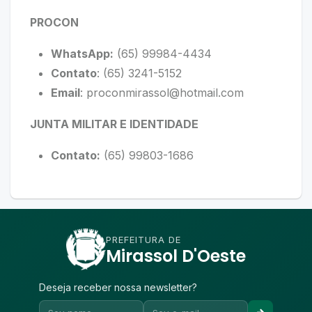
PROCON
WhatsApp:
(65) 99984-4434
Contato
: (65)
3241-5152
Email
:
proconmirassol@hotmail.com
JUNTA MILITAR E IDENTIDADE
Contato:
(65) 99803-1686
PREFEITURA DE
Mirassol D'Oeste
Deseja receber nossa newsletter?