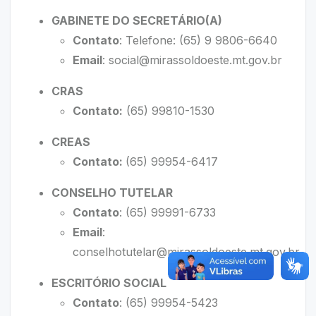
GABINETE DO SECRETÁRIO(A)
Contato
: Telefone: (65) 9 9806-6640
Email
:
social@mirassoldoeste.mt.gov.br
CRAS
Contato:
(65) 99810-1530
CREAS
Contato:
(65) 99954-6417
CONSELHO TUTELAR
Contato
: (65) 99991-6733
Email
:
conselhotutelar@mirassoldoeste.mt.gov.br
ESCRITÓRIO SOCIAL
Contato
: (65) 99954-5423