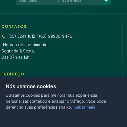
CONTATOS
(65) 3241-1012 / (65) 99936-9476
Horário de atendimento:
Segunda à Sexta,
Das 07h às 13h
ENDEREÇO
Rua Antonio Tavares, n° 3310, Centro CEP: 78.280-000 -
Nós usamos cookies
Mirassol D’Oeste, MT
Utilizamos cookies para melhorar sua experiência,
personalizar conteúdo e analisar o tráfego. Você pode
REDES SOCIAIS
gerenciar suas preferências abaixo.
Saber mais