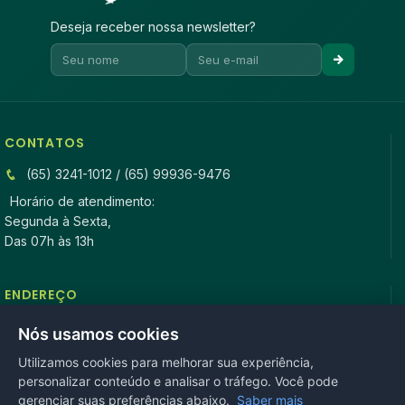
Deseja receber nossa newsletter?
CONTATOS
(65) 3241-1012 / (65) 99936-9476
Horário de atendimento:
Segunda à Sexta,
Das 07h às 13h
ENDEREÇO
Rua Antonio Tavares, n° 3310, Centro CEP: 78.280-000 -
Nós usamos cookies
Mirassol D’Oeste, MT
Utilizamos cookies para melhorar sua experiência,
personalizar conteúdo e analisar o tráfego. Você pode
REDES SOCIAIS
gerenciar suas preferências abaixo.
Saber mais