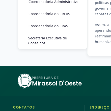
Coordenadoria Administrativa
políticas
govername
Coordenadoria do CREAS
capazes d
Assim, a 
Coordenadoria do CRAS
operando 
reafirma
Secretaria Executiva de
humaniza
Conselhos
PREFEITURA DE
Mirassol D'Oeste
CONTATOS
ENDEREÇO