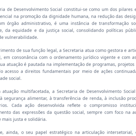
ria de Desenvolvimento Social constitui-se como um dos pilares 
encial na promoção da dignidade humana, na redução das desigua
m órgão administrativo, é uma instância de transformação soci
de, da equidade e da justiça social, consolidando políticas pú
de vulnerabilidade.
mento de sua função legal, a Secretaria atua como gestora e artic
, em consonância com o ordenamento jurídico vigente e com as d
Sua atuação é pautada na implementação de programas, projetos e
do acesso a direitos fundamentais por meio de ações continuad
ade social.
atuação multifacetada, a Secretaria de Desenvolvimento Social 
 à segurança alimentar, à transferência de renda, à inclusão prod
rios. Cada ação desenvolvida reflete o compromisso insti
mento das expressões da questão social, sempre com foco na a
 mais justa e solidária.
se, ainda, o seu papel estratégico na articulação intersetoria