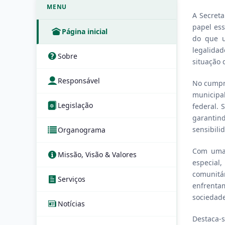
MENU
A Secreta
papel ess
Página inicial
do que u
legalida
Sobre
situação 
Responsável
No cumpri
municipal
Legislação
federal. 
garantin
sensibilid
Organograma
Com uma 
Missão, Visão & Valores
especial,
comunitá
Serviços
enfrenta
sociedade
Notícias
Destaca-