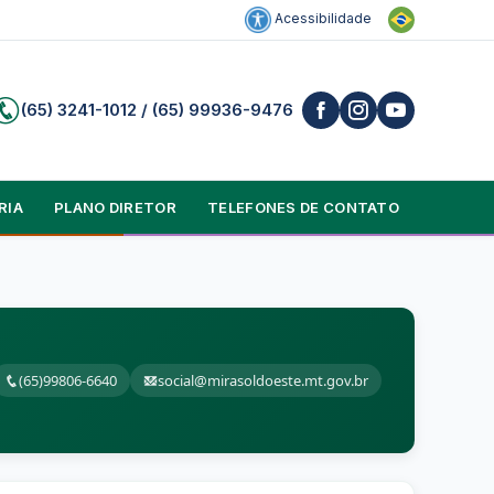
Acessibilidade
(65) 3241-1012 / (65) 99936-9476
RIA
PLANO DIRETOR
TELEFONES DE CONTATO
(65)99806-6640
social@mirasoldoeste.mt.gov.br