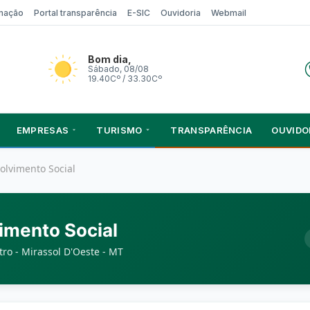
rmação
Portal transparência
E-SIC
Ouvidoria
Webmail
Bom dia,
Sábado, 08/08
19.40Cº / 33.30Cº
EMPRESAS
TURISMO
TRANSPARÊNCIA
OUVIDO
olvimento Social
imento Social
ro - Mirassol D'Oeste - MT