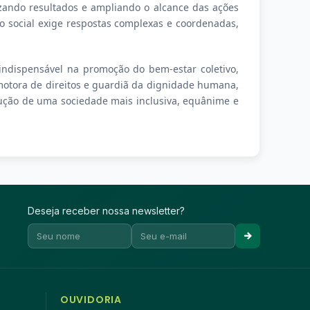
lizando resultados e ampliando o alcance das ações
o social exige respostas complexas e coordenadas,
indispensável na promoção do bem-estar coletivo,
otora de direitos e guardiã da dignidade humana,
ução de uma sociedade mais inclusiva, equânime e
Deseja receber nossa newsletter?
OUVIDORIA