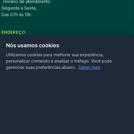
Horário de atendimento:
Segunda à Sexta,
Das 07h às 13h
ENDEREÇO
Rua Antonio Tavares, n° 3310, Centro CEP: 78.280-000 -
Nós usamos cookies
Mirassol D’Oeste, MT
Utilizamos cookies para melhorar sua experiência,
personalizar conteúdo e analisar o tráfego. Você pode
REDES SOCIAIS
gerenciar suas preferências abaixo.
Saber mais
OUVIDORIA
Acesse nosso sistema
online
ou ligue
(65) 99972-4002