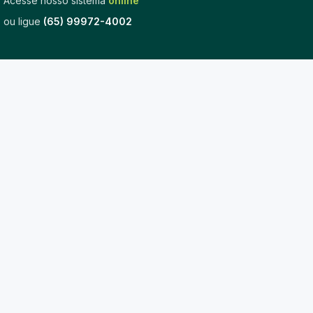
Acesse nosso sistema
online
ou ligue
(65) 99972-4002