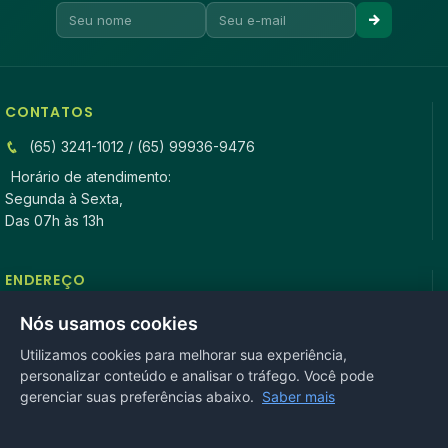
CONTATOS
(65) 3241-1012 / (65) 99936-9476
Horário de atendimento:
Segunda à Sexta,
Das 07h às 13h
ENDEREÇO
Rua Antonio Tavares, n° 3310, Centro CEP: 78.280-000 -
Nós usamos cookies
Mirassol D’Oeste, MT
Utilizamos cookies para melhorar sua experiência,
personalizar conteúdo e analisar o tráfego. Você pode
REDES SOCIAIS
gerenciar suas preferências abaixo.
Saber mais