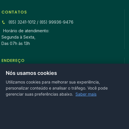
CONTATOS
(65) 3241-1012 / (65) 99936-9476
Horário de atendimento:
Segunda à Sexta,
Das 07h às 13h
ENDEREÇO
Rua Antonio Tavares, n° 3310, Centro CEP: 78.280-000 -
Nós usamos cookies
Mirassol D’Oeste, MT
Utilizamos cookies para melhorar sua experiência,
personalizar conteúdo e analisar o tráfego. Você pode
REDES SOCIAIS
gerenciar suas preferências abaixo.
Saber mais
OUVIDORIA