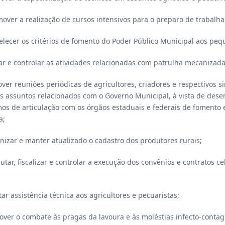
omover a realização de cursos intensivos para o preparo de trabalha
belecer os critérios de fomento do Poder Público Municipal aos peq
icar e controlar as atividades relacionadas com patrulha mecanizada
over reuniões periódicas de agricultores, criadores e respectivos 
s assuntos relacionados com o Governo Municipal, à vista de desen
s de articulação com os órgãos estaduais e federais de fomento e 
a;
anizar e manter atualizado o cadastro dos produtores rurais;
ecutar, fiscalizar e controlar a execução dos convênios e contratos 
tar assistência técnica aos agricultores e pecuaristas;
over o combate às pragas da lavoura e às moléstias infecto-contag