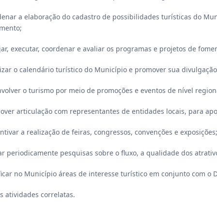
rdenar a elaboração do cadastro de possibilidades turísticas do Mun
amento;
ejar, executar, coordenar e avaliar os programas e projetos de fom
izar o calendário turístico do Município e promover sua divulgação
nvolver o turismo por meio de promoções e eventos de nível regiona
mover articulação com representantes de entidades locais, para apoi
centivar a realização de feiras, congressos, convenções e exposições
uar periodicamente pesquisas sobre o fluxo, a qualidade dos atrativos
ificar no Município áreas de interesse turístico em conjunto com o
s atividades correlatas.