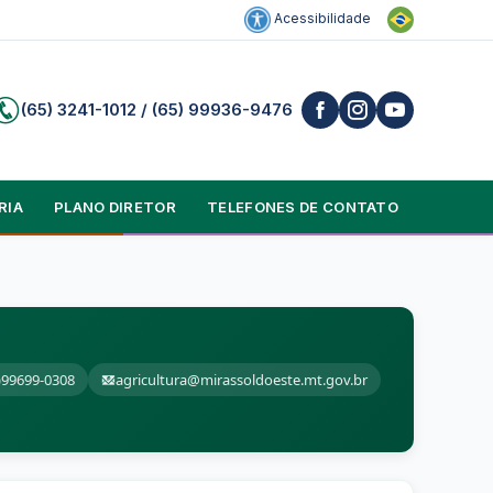
Acessibilidade
(65) 3241-1012 / (65) 99936-9476
RIA
PLANO DIRETOR
TELEFONES DE CONTATO
)99699-0308
agricultura@mirassoldoeste.mt.gov.br