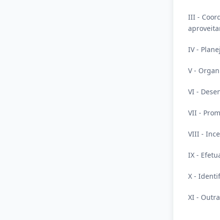
III - Coo
aproveit
IV - Plan
V - Organ
VI - Dese
VII - Pro
VIII - In
IX - Efet
X - Ident
XI - Outra