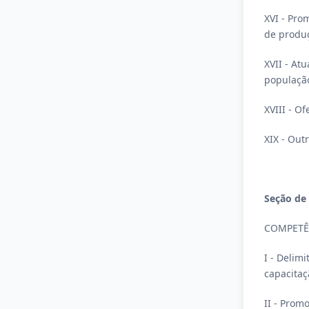
XVI - Pro
de produ
XVII - At
populaçã
XVIII - O
XIX - Out
Seção de
COMPETÊ
I - Delim
capacitaç
II - Prom