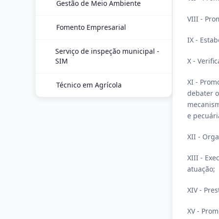
Gestão de Meio Ambiente
VIII - Pr
Fomento Empresarial
IX - Esta
Serviço de inspeção municipal -
SIM
X - Verif
XI - Prom
Técnico em Agrícola
debater o
mecanismo
e pecuári
XII - Org
XIII - Ex
atuação;
XIV - Pres
XV - Prom