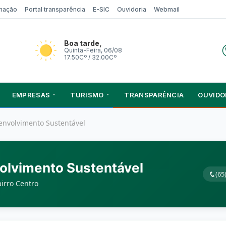
rmação
Portal transparência
E-SIC
Ouvidoria
Webmail
Boa tarde,
Quinta-Feira, 06/08
17.50Cº / 32.00Cº
EMPRESAS
TURISMO
TRANSPARÊNCIA
OUVIDO
envolvimento Sustentável
olvimento Sustentável
(65
airro Centro