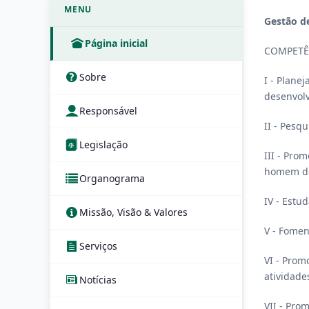
MENU
Gestão de
Página inicial
COMPETÊ
Sobre
I - Planej
desenvolv
Responsável
II - Pesq
Legislação
III - Pro
homem d
Organograma
IV - Estu
Missão, Visão & Valores
V - Fomen
Serviços
VI - Prom
atividade
Notícias
VII - Pro