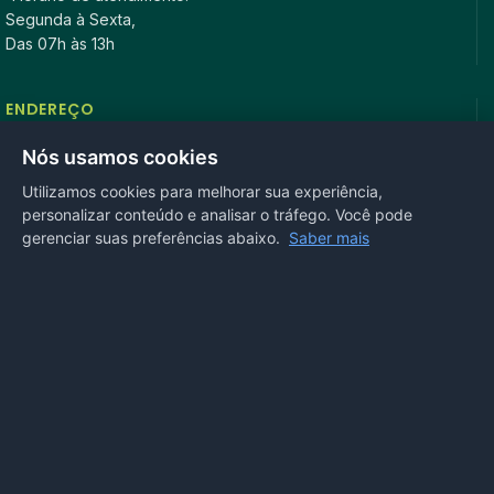
Segunda à Sexta,
Das 07h às 13h
ENDEREÇO
Rua Antonio Tavares, n° 3310, Centro CEP: 78.280-000 -
Nós usamos cookies
Mirassol D’Oeste, MT
Utilizamos cookies para melhorar sua experiência,
personalizar conteúdo e analisar o tráfego. Você pode
REDES SOCIAIS
gerenciar suas preferências abaixo.
Saber mais
OUVIDORIA
Acesse nosso sistema
online
ou ligue
(65) 99972-4002