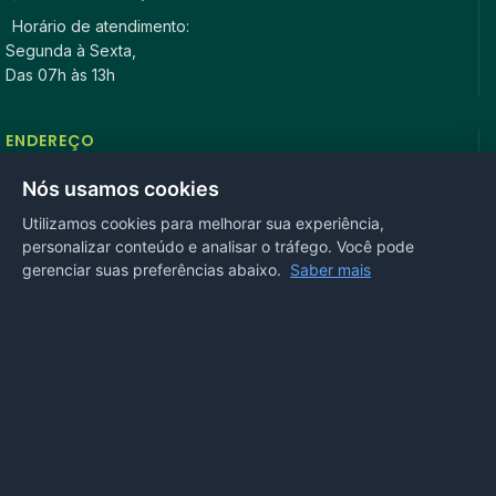
Horário de atendimento:
Segunda à Sexta,
Das 07h às 13h
ENDEREÇO
Rua Antonio Tavares, n° 3310, Centro CEP: 78.280-000 -
Nós usamos cookies
Mirassol D’Oeste, MT
Utilizamos cookies para melhorar sua experiência,
personalizar conteúdo e analisar o tráfego. Você pode
REDES SOCIAIS
gerenciar suas preferências abaixo.
Saber mais
OUVIDORIA
Acesse nosso sistema
online
ou ligue
(65) 99972-4002