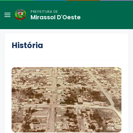
PREFEITURA DE
Mirassol D'Oeste
História