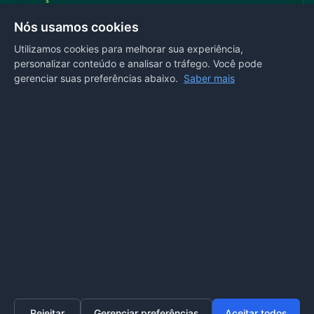
Rua Antonio Tavares, n° 3310, Centro CEP: 78.280-000 -
Nós usamos cookies
Mirassol D’Oeste, MT
Utilizamos cookies para melhorar sua experiência,
personalizar conteúdo e analisar o tráfego. Você pode
REDES SOCIAIS
gerenciar suas preferências abaixo.
Saber mais
OUVIDORIA
Acesse nosso sistema
online
ou ligue
(65) 99972-4002
Rejeitar
Gerenciar preferências
Aceitar todos