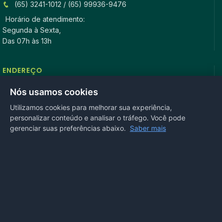
(65) 3241-1012 / (65) 99936-9476
Horário de atendimento:
Segunda à Sexta,
Das 07h às 13h
ENDEREÇO
Rua Antonio Tavares, n° 3310, Centro CEP: 78.280-000 -
Nós usamos cookies
Mirassol D’Oeste, MT
Utilizamos cookies para melhorar sua experiência,
personalizar conteúdo e analisar o tráfego. Você pode
REDES SOCIAIS
gerenciar suas preferências abaixo.
Saber mais
OUVIDORIA
Acesse nosso sistema
online
ou ligue
(65) 99972-4002