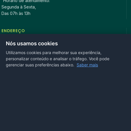
Horário de atendimento:
Segunda à Sexta,
Das 07h às 13h
ENDEREÇO
Rua Antonio Tavares, n° 3310, Centro CEP: 78.280-000 -
Nós usamos cookies
Mirassol D’Oeste, MT
Utilizamos cookies para melhorar sua experiência,
personalizar conteúdo e analisar o tráfego. Você pode
REDES SOCIAIS
gerenciar suas preferências abaixo.
Saber mais
OUVIDORIA
Acesse nosso sistema
online
ou ligue
(65) 99972-4002