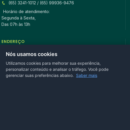
(65) 3241-1012 / (65) 99936-9476
Horário de atendimento:
Segunda à Sexta,
Das 07h às 13h
ENDEREÇO
Rua Antonio Tavares, n° 3310, Centro CEP: 78.280-000 -
Nós usamos cookies
Mirassol D’Oeste, MT
Utilizamos cookies para melhorar sua experiência,
personalizar conteúdo e analisar o tráfego. Você pode
REDES SOCIAIS
gerenciar suas preferências abaixo.
Saber mais
OUVIDORIA
Acesse nosso sistema
online
ou ligue
(65) 99972-4002