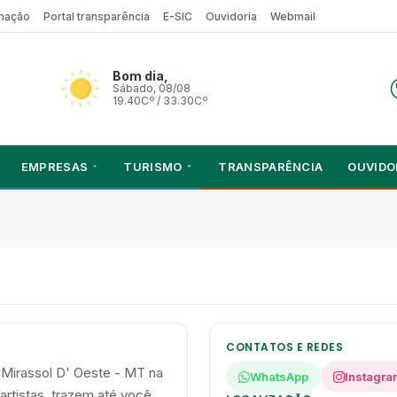
rmação
Portal transparência
E-SIC
Ouvidoria
Webmail
Bom dia,
Sábado, 08/08
19.40Cº / 33.30Cº
EMPRESAS
TURISMO
TRANSPARÊNCIA
OUVIDO
CONTATOS E REDES
 Mirassol D' Oeste - MT na
WhatsApp
Instagra
 artistas, trazem até você