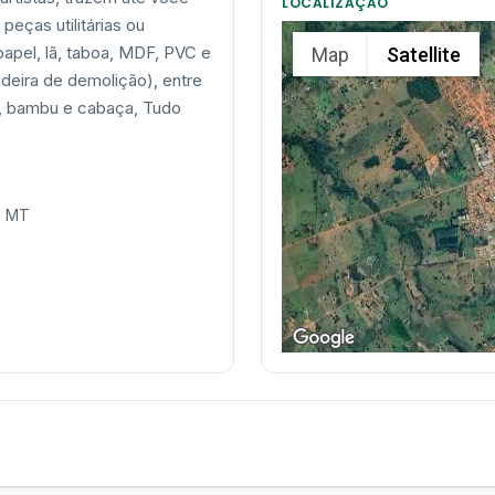
LOCALIZAÇÃO
peças utilitárias ou
papel, lã, taboa, MDF, PVC e
Map
Satellite
adeira de demolição), entre
s, bambu e cabaça, Tudo
- MT