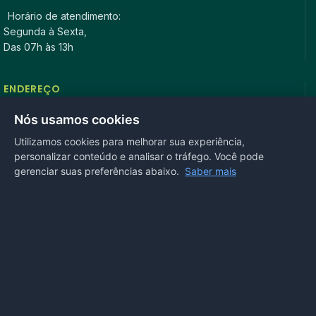
Horário de atendimento:
Segunda à Sexta,
Das 07h às 13h
ENDEREÇO
Rua Antonio Tavares, n° 3310, Centro CEP: 78.280-000 -
Nós usamos cookies
Mirassol D’Oeste, MT
Utilizamos cookies para melhorar sua experiência,
personalizar conteúdo e analisar o tráfego. Você pode
REDES SOCIAIS
gerenciar suas preferências abaixo.
Saber mais
OUVIDORIA
Acesse nosso sistema
online
ou ligue
(65) 99972-4002