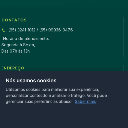
CONTATOS
(65) 3241-1012 / (65) 99936-9476
Horário de atendimento:
Segunda à Sexta,
Das 07h às 13h
ENDEREÇO
Rua Antonio Tavares, n° 3310, Centro CEP: 78.280-000 -
Nós usamos cookies
Mirassol D’Oeste, MT
Utilizamos cookies para melhorar sua experiência,
personalizar conteúdo e analisar o tráfego. Você pode
REDES SOCIAIS
gerenciar suas preferências abaixo.
Saber mais