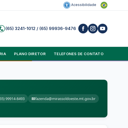
Acessibilidade
(65) 3241-1012 / (65) 99936-9476
RIA
PLANO DIRETOR
TELEFONES DE CONTATO
(65) 99914-8493
fazenda@mirassoldoeste.mt.gov.br