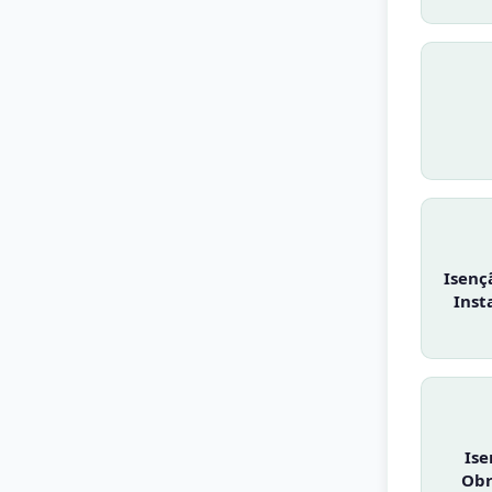
Isençã
Inst
Ise
Obr