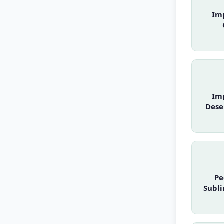
Im
Im
Dese
Pe
Subli