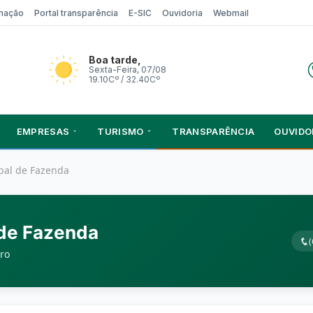
rmação
Portal transparência
E-SIC
Ouvidoria
Webmail
Boa tarde,
Sexta-Feira, 07/08
19.10Cº / 32.40Cº
EMPRESAS
TURISMO
TRANSPARÊNCIA
OUVIDO
pal de Fazenda
 de Fazenda
ro