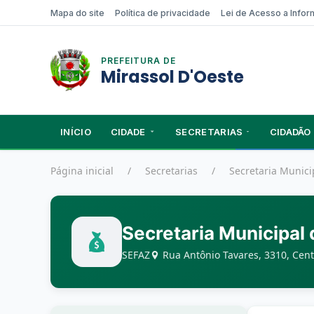
Mapa do site
Política de privacidade
Lei de Acesso a Info
PREFEITURA DE
Mirassol D'Oeste
INÍCIO
CIDADE
SECRETARIAS
CIDADÃO
Página inicial
Secretarias
Secretaria Munici
Secretaria Municipal
SEFAZ
Rua Antônio Tavares, 3310, Cent